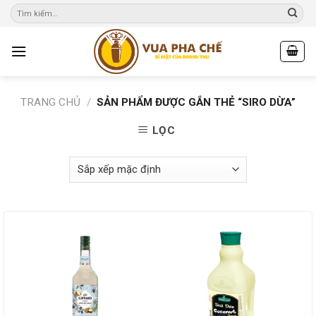
Skip
to
content
TRANG CHỦ
/
SẢN PHẨM ĐƯỢC GẮN THẺ “SIRO DỪA”
LỌC