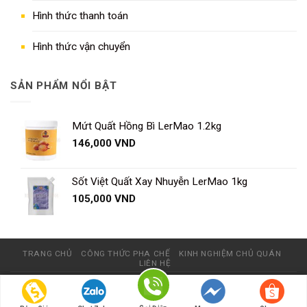
Hình thức thanh toán
Hình thức vận chuyển
SẢN PHẨM NỔI BẬT
Mứt Quất Hồng Bì LerMao 1.2kg
146,000
VND
Sốt Việt Quất Xay Nhuyễn LerMao 1kg
105,000
VND
TRANG CHỦ
CÔNG THỨC PHA CHẾ
KINH NGHIỆM CHỦ QUÁN
LIÊN HỆ
© Website này không thương mại, chỉ giới thiệu sản phẩm và được
phát triển bởi
Nhuongquan.vn