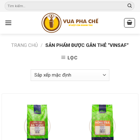
Skip
to
content
TRANG CHỦ
/
SẢN PHẨM ĐƯỢC GẮN THẺ “VINSAF”
LỌC