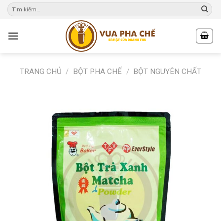
Skip
to
content
TRANG CHỦ
/
BỘT PHA CHẾ
/
BỘT NGUYÊN CHẤT