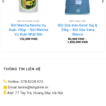
BỘT NGUYÊN CHẤT
BỘT PHA CHẾ
Bột Matcha Neicha Vụ
Bột Sữa Indo Kievit 1kg &
Xuân 100gr – Bột Matcha
25kg – Bột Sữa Vana
Vụ Xuân Nhật Bản
Blanca
132,000
VND
83,000
VND
–
Khoảng
1,820,000
VND
giá:
từ
83,000 VND
đến
1,820,000 V
THÔNG TIN LIÊN HỆ
Hotline:
078.8228.925
Email:
lienhe@kingdrink.vn
Add:
77 Tây Trà, Hoàng Mai, Hà Nội