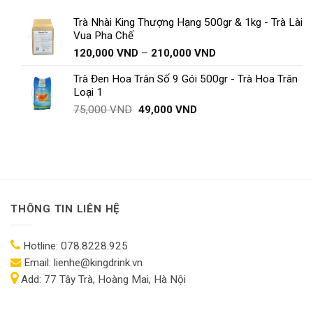
Trà Nhài King Thượng Hạng 500gr & 1kg - Trà Lài
Vua Pha Chế
Khoảng
120,000
VND
–
210,000
VND
giá:
Trà Đen Hoa Trân Số 9 Gói 500gr - Trà Hoa Trân
từ
Loại 1
120,000 VND
đến
Giá
Giá
75,000
VND
49,000
VND
210,000 VND
gốc
hiện
là:
tại
75,000 VND.
là:
49,000 VND.
THÔNG TIN LIÊN HỆ
Hotline:
078.8228.925
Email:
lienhe@kingdrink.vn
Add:
77 Tây Trà, Hoàng Mai, Hà Nội