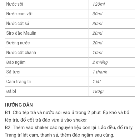
Nước sôi
120ml
Nước cam vắt
30ml
Nước cốt sả
30ml
Siro đào Maulin
20ml
Đường nước
20ml
Nước cốt chanh
10ml
Đào ngâm
2 miếng
Sả tươi
1 thanh
Cam trang trí
1 lát
Đá bi
180gr
HƯỚNG DẪN
B1. Cho tép trà và nước sôi vào ủ trong 2 phút. Ép khô và bỏ
tép trà, đổ cốt trà đào vừa ủ vào shaker.
B2. Thêm vào shaker các nguyên liệu còn lại. Lắc đều, đổ ra ly.
Trang trí lát cam, thanh sả, thêm đào ngâm sau cùng.