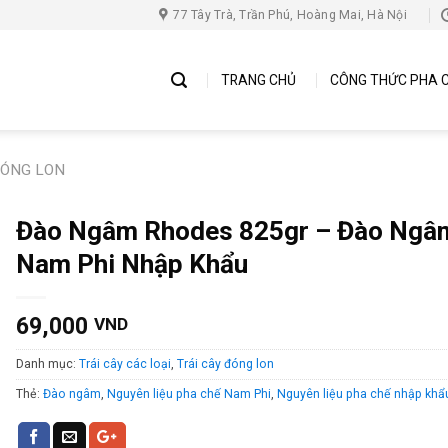
77 Tây Trà, Trần Phú, Hoàng Mai, Hà Nội
TRANG CHỦ
CÔNG THỨC PHA 
ĐÓNG LON
Đào Ngâm Rhodes 825gr – Đào Ngâ
Nam Phi Nhập Khẩu
69,000
VND
Danh mục:
Trái cây các loại
,
Trái cây đóng lon
Thẻ:
Đào ngâm
,
Nguyên liệu pha chế Nam Phi
,
Nguyên liệu pha chế nhập khẩ