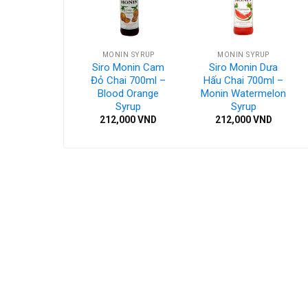
NIN SYRUP
MONIN SYRUP
MONIN SYRUP
 Monin Vải
Siro Monin Cam
Siro Monin Dưa
i 700ml –
Đỏ Chai 700ml –
Hấu Chai 700ml –
in Lychee
Blood Orange
Monin Watermelon
Syrup
Syrup
Syrup
2,000
VND
212,000
VND
212,000
VND