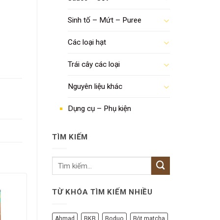
Sinh tố – Mứt – Puree
Các loại hạt
Trái cây các loại
Nguyên liệu khác
Dụng cụ – Phụ kiện
TÌM KIẾM
TỪ KHÓA TÌM KIẾM NHIỀU
Ahmad
BKB
Boduo
Bột matcha