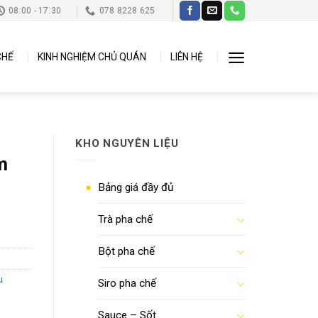
08:00 - 17:30
078 8228 625
CHẾ
KINH NGHIỆM CHỦ QUÁN
LIÊN HỆ
KHO NGUYÊN LIỆU
m
Bảng giá đầy đủ
Trà pha chế
Bột pha chế
u
Siro pha chế
Sauce – Sốt