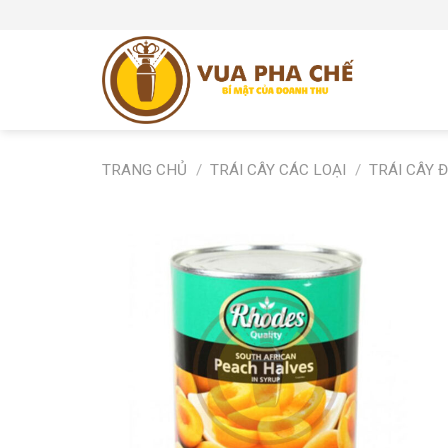
Skip
to
content
TRANG CHỦ
/
TRÁI CÂY CÁC LOẠI
/
TRÁI CÂY 