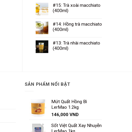
#15: Trà xoài macchiato
(400ml)
#14: Hồng trà macchiato
(400ml)
#13: Trà nhài macchiato
(400ml)
SẢN PHẨM NỔI BẬT
Mứt Quất Hồng Bì
LerMao 1.2kg
146,000
VND
Sốt Việt Quất Xay Nhuyễn
LerMao 1kg