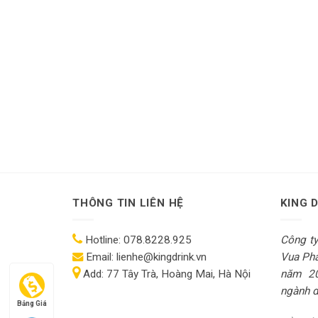
THÔNG TIN LIÊN HỆ
KING 
Hotline:
078.8228.925
Công t
Email:
lienhe@kingdrink.vn
Vua Pha
Add:
77 Tây Trà, Hoàng Mai, Hà Nội
năm 2
ngành dị
Bảng Giá