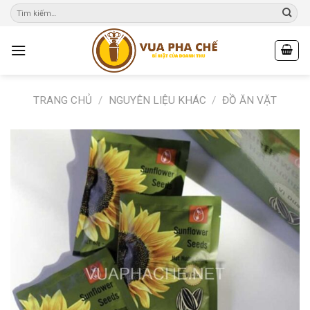
Skip
to
content
TRANG CHỦ
/
NGUYÊN LIỆU KHÁC
/
ĐỒ ĂN VẶT