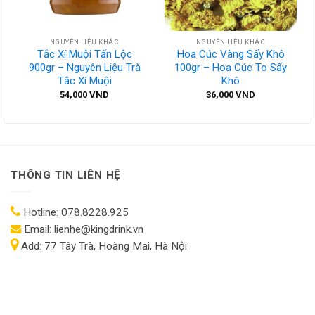
NGUYÊN LIỆU KHÁC
NGUYÊN LIỆU KHÁC
Tắc Xí Muội Tấn Lộc
Hoa Cúc Vàng Sấy Khô
900gr – Nguyên Liệu Trà
100gr – Hoa Cúc To Sấy
Tắc Xí Muội
Khô
54,000
VND
36,000
VND
THÔNG TIN LIÊN HỆ
Hotline:
078.8228.925
Email:
lienhe@kingdrink.vn
Add:
77 Tây Trà, Hoàng Mai, Hà Nội