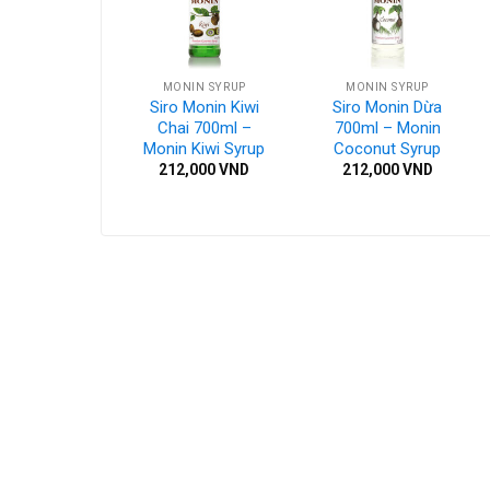
NIN SYRUP
MONIN SYRUP
MONIN SYRUP
ro Monin
Siro Monin Kiwi
Siro Monin Dừa
amel Chai
Chai 700ml –
700ml – Monin
ml – Monin
Monin Kiwi Syrup
Coconut Syrup
amel Syrup
212,000
VND
212,000
VND
2,000
VND