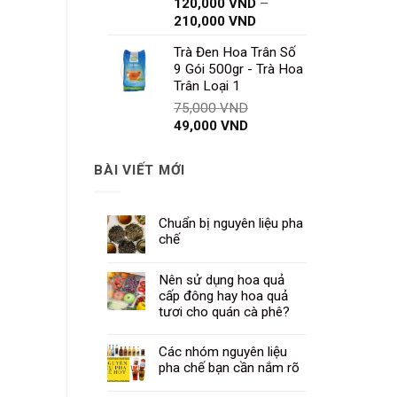
120,000
VND
–
Khoảng
210,000
VND
giá:
Trà Đen Hoa Trân Số
từ
9 Gói 500gr - Trà Hoa
120,000 VND
Trân Loại 1
đến
Giá
75,000
VND
210,000 VND
Giá
gốc
49,000
VND
hiện
là:
tại
75,000 VND.
BÀI VIẾT MỚI
là:
49,000 VND.
Chuẩn bị nguyên liệu pha
chế
Nên sử dụng hoa quả
cấp đông hay hoa quả
tươi cho quán cà phê?
Các nhóm nguyên liệu
pha chế bạn cần nắm rõ