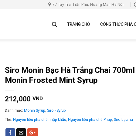
77 Tây Trà, Trần Phú, Hoàng Mai, Hà Nội
TRANG CHỦ
CÔNG THỨC PHA 
Siro Monin Bạc Hà Trắng Chai 700ml
Monin Frosted Mint Syrup
212,000
VND
Danh mục:
Monin Syrup
,
Siro - Syrup
Thẻ:
Nguyên liệu pha chế nhập khẩu
,
Nguyên liệu pha chế Pháp
,
Siro bạc hà