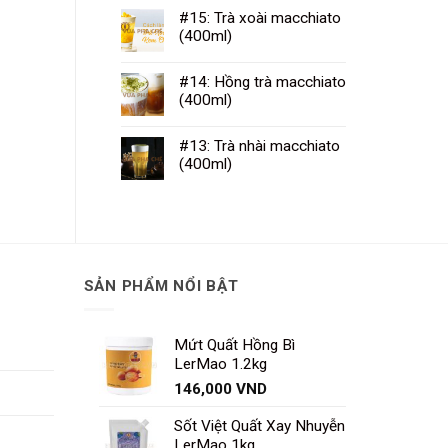
#15: Trà xoài macchiato
(400ml)
#14: Hồng trà macchiato
(400ml)
#13: Trà nhài macchiato
(400ml)
SẢN PHẨM NỔI BẬT
Mứt Quất Hồng Bì
LerMao 1.2kg
146,000
VND
Sốt Việt Quất Xay Nhuyễn
LerMao 1kg