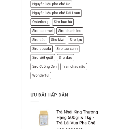
Nguyên liệu pha chế Úc
Nguyên liệu pha chế Đài Loan
Osterberg
Siro bạc hà
Siro caramel
Siro chanh leo
Siro dâu
Siro kiwi
Siro lựu
Siro socola
Siro táo xanh
Siro việt quất
Siro đào
Siro đường đen
Trân châu nấu
Wonderful
ƯU ĐÃI HẤP DẪN
Trà Nhài King Thượng
Hạng 500gr & 1kg -
Trà Lài Vua Pha Chế