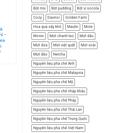
Bột mix
Bột pudding
Bột vị socola
Cozy
Davinci
Golden Farm
MONIN SYRUP
Hoa quả sấy khô
Maulin
Mole
rà
Siro Monin Táo
ml –
Xanh Chai 700ml –
Monin
Mứt chanh leo
Mứt dâu
Tea
Monin Green Apple
Mứt dứa
Mứt việt quất
Mứt xoài
p
Syrup
D
212,000
VND
Mứt đào
Neicha
Nguyên liệu pha chế Anh
Nguyên liệu pha chế Malaysia
Nguyên liệu pha chế Mỹ
Nguyên liệu pha chế nhập khẩu
Nguyên liệu pha chế Pháp
Nguyên liệu pha chế Thái Lan
Nguyên liệu pha chế Trung Quốc
Nguyên liệu pha chế Việt Nam