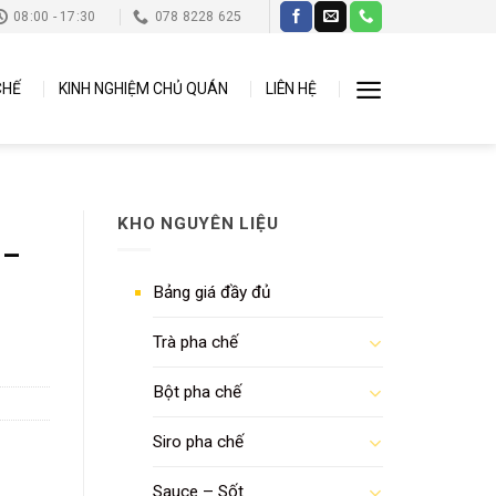
08:00 - 17:30
078 8228 625
CHẾ
KINH NGHIỆM CHỦ QUÁN
LIÊN HỆ
KHO NGUYÊN LIỆU
 –
Bảng giá đầy đủ
Trà pha chế
Bột pha chế
Siro pha chế
Sauce – Sốt