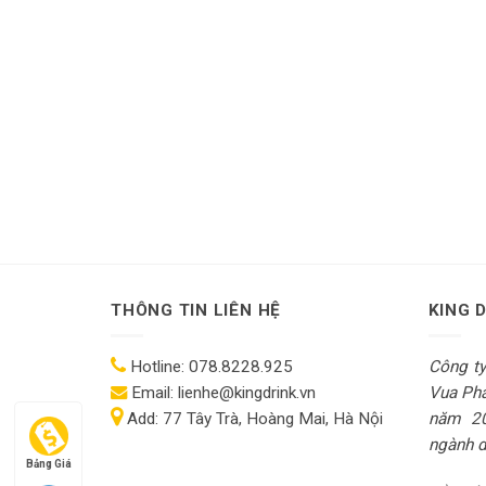
THÔNG TIN LIÊN HỆ
KING 
Hotline:
078.8228.925
Công t
Email:
lienhe@kingdrink.vn
Vua Pha
Add:
77 Tây Trà, Hoàng Mai, Hà Nội
năm 2
ngành dị
Bảng Giá