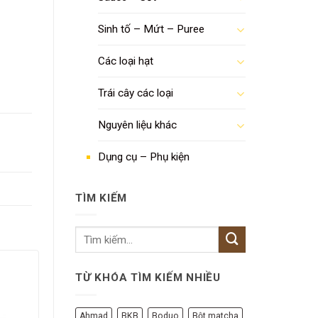
Sinh tố – Mứt – Puree
Các loại hạt
Trái cây các loại
Nguyên liệu khác
Dụng cụ – Phụ kiện
TÌM KIẾM
TỪ KHÓA TÌM KIẾM NHIỀU
Ahmad
BKB
Boduo
Bột matcha