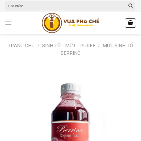
Skip
to
content
TRANG CHỦ
/
SINH TỐ - MỨT - PUREE
/
MỨT SINH TỐ
BERRINO