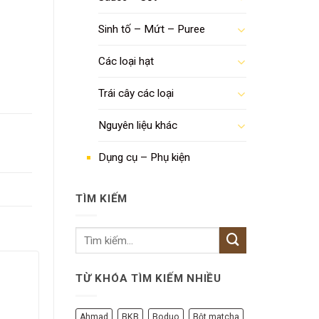
Sinh tố – Mứt – Puree
Các loại hạt
Trái cây các loại
Nguyên liệu khác
Dụng cụ – Phụ kiện
TÌM KIẾM
TỪ KHÓA TÌM KIẾM NHIỀU
Ahmad
BKB
Boduo
Bột matcha