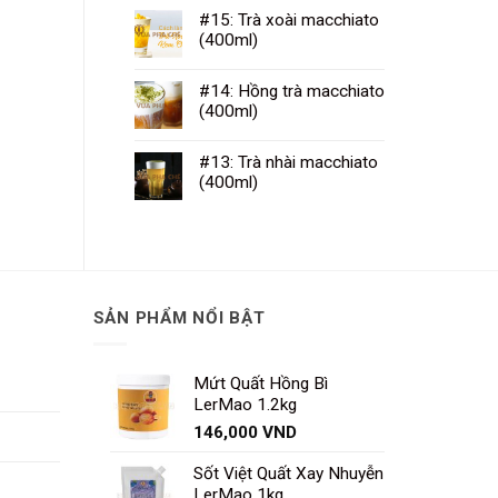
#15: Trà xoài macchiato
(400ml)
#14: Hồng trà macchiato
(400ml)
#13: Trà nhài macchiato
(400ml)
SẢN PHẨM NỔI BẬT
Mứt Quất Hồng Bì
LerMao 1.2kg
146,000
VND
Sốt Việt Quất Xay Nhuyễn
LerMao 1kg