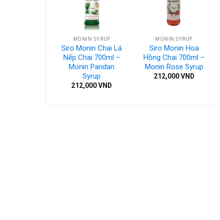
NIN SYRUP
MONIN SYRUP
MONIN SYRUP
 Monin Táo
Siro Monin Chai Lá
Siro Monin Hoa
Chai 700ml –
Nếp Chai 700ml –
Hồng Chai 700ml –
 Green Apple
Monin Pandan
Monin Rose Syrup
Syrup
Syrup
212,000
VND
2,000
VND
212,000
VND