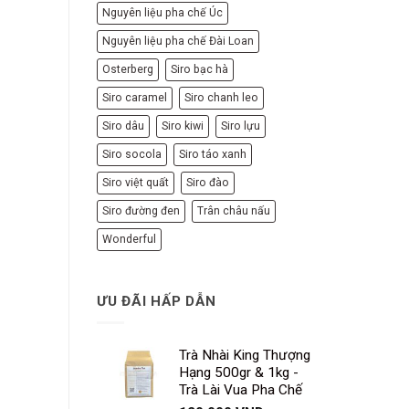
Nguyên liệu pha chế Úc
Nguyên liệu pha chế Đài Loan
Osterberg
Siro bạc hà
Siro caramel
Siro chanh leo
Siro dâu
Siro kiwi
Siro lựu
Siro socola
Siro táo xanh
Siro việt quất
Siro đào
Siro đường đen
Trân châu nấu
Wonderful
ƯU ĐÃI HẤP DẪN
Trà Nhài King Thượng
Hạng 500gr & 1kg -
Trà Lài Vua Pha Chế