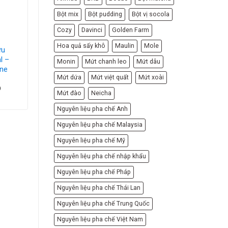
Bột mix
Bột pudding
Bột vị socola
Cozy
Davinci
Golden Farm
MONIN SYRUP
Hoa quả sấy khô
Maulin
Mole
ựu
Siro Monin Dưa
l –
Hấu Chai 700ml –
Monin
Mứt chanh leo
Mứt dâu
ine
Monin Watermelon
Mứt dứa
Mứt việt quất
Mứt xoài
Syrup
D
212,000
VND
Mứt đào
Neicha
Nguyên liệu pha chế Anh
Nguyên liệu pha chế Malaysia
Nguyên liệu pha chế Mỹ
Nguyên liệu pha chế nhập khẩu
Nguyên liệu pha chế Pháp
Nguyên liệu pha chế Thái Lan
Nguyên liệu pha chế Trung Quốc
Nguyên liệu pha chế Việt Nam