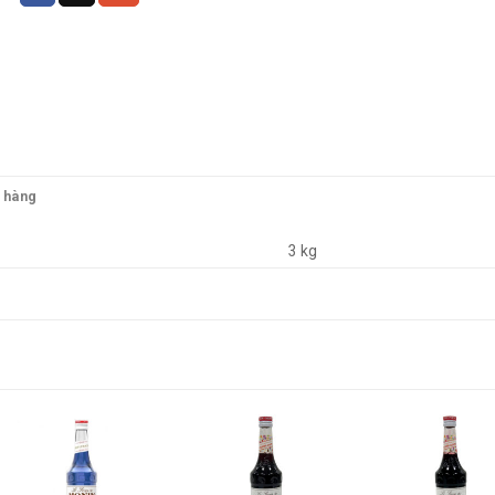
o hàng
3 kg