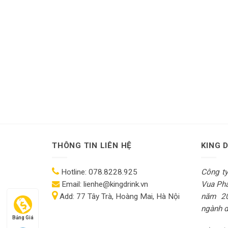
THÔNG TIN LIÊN HỆ
KING 
Hotline:
078.8228.925
Công t
Email:
lienhe@kingdrink.vn
Vua Pha
Add:
77 Tây Trà, Hoàng Mai, Hà Nội
năm 2
ngành dị
Bảng Giá