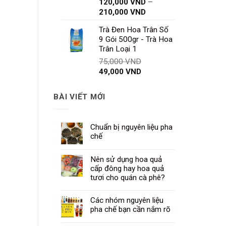
120,000
VND
–
Khoảng
210,000
VND
giá:
Trà Đen Hoa Trân Số
từ
9 Gói 500gr - Trà Hoa
120,000 VND
Trân Loại 1
đến
Giá
75,000
VND
210,000 VND
Giá
gốc
49,000
VND
hiện
là:
tại
75,000 VND.
BÀI VIẾT MỚI
là:
49,000 VND.
Chuẩn bị nguyên liệu pha
chế
Nên sử dụng hoa quả
cấp đông hay hoa quả
tươi cho quán cà phê?
Các nhóm nguyên liệu
pha chế bạn cần nắm rõ