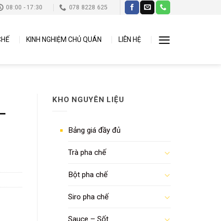
08:00 - 17:30
078 8228 625
CHẾ
KINH NGHIỆM CHỦ QUÁN
LIÊN HỆ
KHO NGUYÊN LIỆU
 –
Bảng giá đầy đủ
Trà pha chế
Bột pha chế
Siro pha chế
Sauce – Sốt