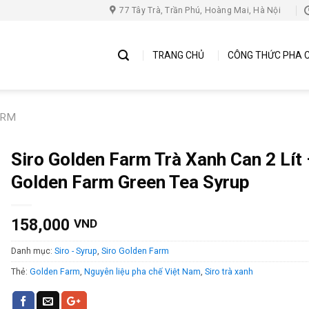
77 Tây Trà, Trần Phú, Hoàng Mai, Hà Nội
TRANG CHỦ
CÔNG THỨC PHA 
ARM
Siro Golden Farm Trà Xanh Can 2 Lít
Golden Farm Green Tea Syrup
158,000
VND
Danh mục:
Siro - Syrup
,
Siro Golden Farm
Thẻ:
Golden Farm
,
Nguyên liệu pha chế Việt Nam
,
Siro trà xanh