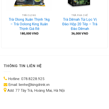
TRÀ OLONG
TRÀ PHA CHẾ
Trà Olong Xuân Thịnh 1kg
Trà Dilmah Túi Lọc Vị
– Trà Oolong King Xuân
Đào Hộp 20 Tép – Trà
Thịnh Giá Rẻ
Đào Dilmah
180,000
VND
36,000
VND
THÔNG TIN LIÊN HỆ
Hotline:
078.8228.925
Email:
lienhe@kingdrink.vn
Add:
77 Tây Trà, Hoàng Mai, Hà Nội