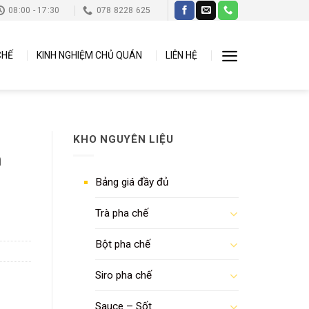
08:00 - 17:30
078 8228 625
CHẾ
KINH NGHIỆM CHỦ QUÁN
LIÊN HỆ
KHO NGUYÊN LIỆU
m
Bảng giá đầy đủ
Trà pha chế
Bột pha chế
Siro pha chế
Sauce – Sốt