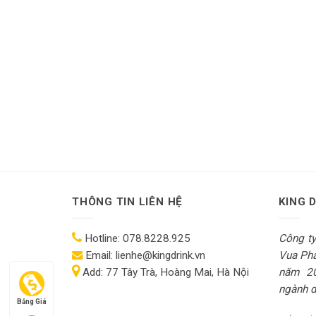
THÔNG TIN LIÊN HỆ
KING 
Hotline:
078.8228.925
Công t
Email:
lienhe@kingdrink.vn
Vua Pha
Add:
77 Tây Trà, Hoàng Mai, Hà Nội
năm 2
ngành dị
Bảng Giá