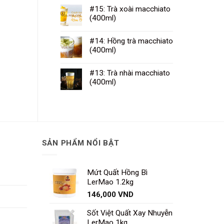
#15: Trà xoài macchiato
(400ml)
#14: Hồng trà macchiato
(400ml)
#13: Trà nhài macchiato
(400ml)
SẢN PHẨM NỔI BẬT
Mứt Quất Hồng Bì
LerMao 1.2kg
146,000
VND
Sốt Việt Quất Xay Nhuyễn
LerMao 1kg