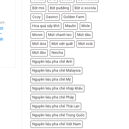
Bột mix
Bột pudding
Bột vị socola
Cozy
Davinci
Golden Farm
CÁC LOẠI HẠT - TOPPING
CÁC LOẠI HẠT - TOPPING
Hoa quả sấy khô
Maulin
Mole
ơi
Trân Châu Tươi
 –
Kun Han 3kg –
Monin
Mứt chanh leo
Mứt dâu
nh
Trân Châu Minh
Mứt dứa
Mứt việt quất
Mứt xoài
Hạnh Giá Rẻ
82,000
VND
Mứt đào
Neicha
Nguyên liệu pha chế Anh
Nguyên liệu pha chế Malaysia
Nguyên liệu pha chế Mỹ
Nguyên liệu pha chế nhập khẩu
Nguyên liệu pha chế Pháp
Nguyên liệu pha chế Thái Lan
Nguyên liệu pha chế Trung Quốc
Nguyên liệu pha chế Việt Nam