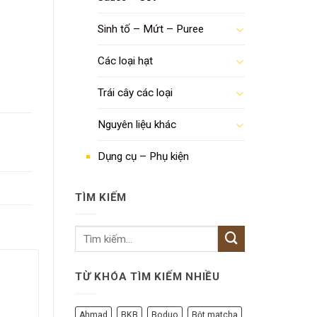
Sinh tố – Mứt – Puree
Các loại hạt
Trái cây các loại
Nguyên liệu khác
Dụng cụ – Phụ kiện
TÌM KIẾM
TỪ KHÓA TÌM KIẾM NHIỀU
Ahmad
BKB
Boduo
Bột matcha