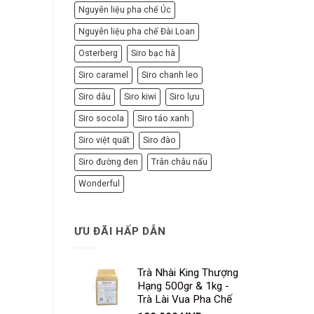
Nguyên liệu pha chế Úc
Nguyên liệu pha chế Đài Loan
Osterberg
Siro bạc hà
Siro caramel
Siro chanh leo
Siro dâu
Siro kiwi
Siro lựu
Siro socola
Siro táo xanh
Siro việt quất
Siro đào
Siro đường đen
Trân châu nấu
Wonderful
ƯU ĐÃI HẤP DẪN
Trà Nhài King Thượng
Hạng 500gr & 1kg -
Trà Lài Vua Pha Chế