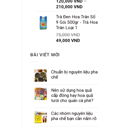
120,000
VND
–
Khoảng
210,000
VND
giá:
Trà Đen Hoa Trân Số
từ
9 Gói 500gr - Trà Hoa
120,000 VND
Trân Loại 1
đến
Giá
75,000
VND
210,000 VND
Giá
gốc
49,000
VND
hiện
là:
tại
75,000 VND.
BÀI VIẾT MỚI
là:
49,000 VND.
Chuẩn bị nguyên liệu pha
chế
Nên sử dụng hoa quả
cấp đông hay hoa quả
tươi cho quán cà phê?
Các nhóm nguyên liệu
pha chế bạn cần nắm rõ