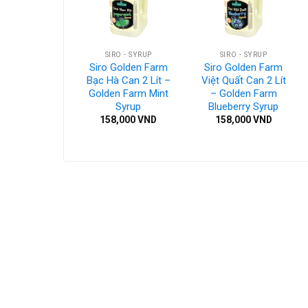
CÁC LOẠI HẠT - TOPPING
SIRO - SYRUP
SIRO - SYRUP
n Châu 3Q
Siro Golden Farm
Siro Golden Farm
Eurodeli 2kg
Bạc Hà Can 2 Lít –
Việt Quất Can 2 Lít
ân Châu Đài
Golden Farm Mint
– Golden Farm
n Cao Cấp
Syrup
Blueberry Syrup
7,000
VND
158,000
VND
158,000
VND