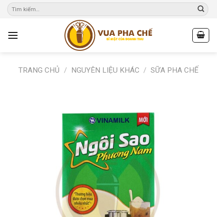
Skip
to
content
TRANG CHỦ
/
NGUYÊN LIỆU KHÁC
/
SỮA PHA CHẾ