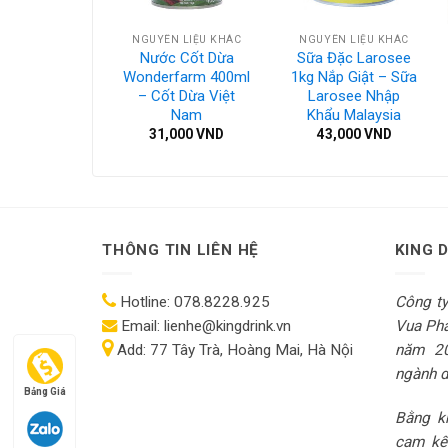
N LIỆU KHÁC
NGUYÊN LIỆU KHÁC
NGUYÊN LIỆU KHÁC
Nướng Koca
Nước Cốt Dừa
Sữa Đặc Larosee
 Siro Nướng
Wonderfarm 400ml
1kg Nắp Giật – Sữa
 Chính Hãng
– Cốt Dừa Việt
Larosee Nhập
Nam
Khẩu Malaysia
,000
VND
31,000
VND
43,000
VND
THÔNG TIN LIÊN HỆ
KING 
Hotline:
078.8228.925
Công t
Email:
lienhe@kingdrink.vn
Vua Pha
Add:
77 Tây Trà, Hoàng Mai, Hà Nội
năm 2
ngành dị
Bảng Giá
Bằng kh
cam kế