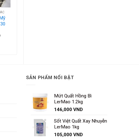
HÁC
NGUYÊN LIỆU KHÁC
 Mỹ
Sữa Đặc Ngôi Sao
 30
Phương Nam Xanh
Lá 1.284kg
D
67,000
VND
SẢN PHẨM NỔI BẬT
Mứt Quất Hồng Bì
LerMao 1.2kg
146,000
VND
Sốt Việt Quất Xay Nhuyễn
LerMao 1kg
105,000
VND