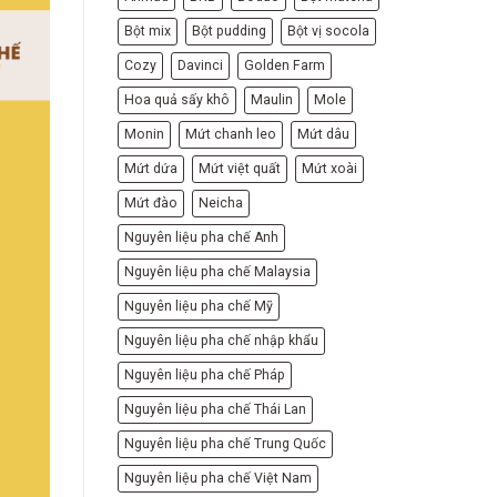
Bột mix
Bột pudding
Bột vị socola
Cozy
Davinci
Golden Farm
Hoa quả sấy khô
Maulin
Mole
Monin
Mứt chanh leo
Mứt dâu
Mứt dứa
Mứt việt quất
Mứt xoài
Mứt đào
Neicha
Nguyên liệu pha chế Anh
Nguyên liệu pha chế Malaysia
Nguyên liệu pha chế Mỹ
Nguyên liệu pha chế nhập khẩu
Nguyên liệu pha chế Pháp
Nguyên liệu pha chế Thái Lan
Nguyên liệu pha chế Trung Quốc
Nguyên liệu pha chế Việt Nam