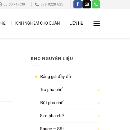
08:00 - 17:30
078 8228 625
CHẾ
KINH NGHIỆM CHỦ QUÁN
LIÊN HỆ
KHO NGUYÊN LIỆU
Bảng giá đầy đủ
Trà pha chế
Bột pha chế
Siro pha chế
Sauce – Sốt