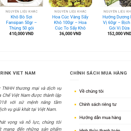
NGUYÊN LIỆU KHÁC
NGUYÊN LIỆU KHÁC
NGUYÊN LIỆU K
Khô Bò Sợi
Hoa Cúc Vàng Sấy
Hướng Dương
Fansipan 50gr –
Khô 100gr – Hoa
Vị 60gr – Bịch
Thùng 50 gói
Cúc To Sấy Khô
Gói Vị Dừa
410,000
VND
36,000
VND
152,000
VN
DRINK VIET NAM
CHÍNH SÁCH MUA HÀNG
y TNHH thương mại và dịch vụ
Về chúng tôi
 Chế Việt Nam được thành lập
018 với sứ mệnh nâng tầm
Chính sách riêng tư
ch vụ giải khát tại Việt Nam.
Hướng dẫn mua hàng
át vọng và nỗ lực, chúng tôi
t mang đến những sản phẩm
Hình thức thanh toán