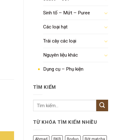
Sinh tố – Mứt – Puree
Các loại hạt
Trái cây các loại
Nguyên liệu khác
Dụng cụ – Phụ kiện
TÌM KIẾM
TỪ KHÓA TÌM KIẾM NHIỀU
Ahmad
BKB
Boduo
Bột matcha