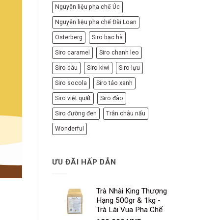
Nguyên liệu pha chế Úc
Nguyên liệu pha chế Đài Loan
Osterberg
Siro bạc hà
Siro caramel
Siro chanh leo
Siro dâu
Siro kiwi
Siro lựu
Siro socola
Siro táo xanh
Siro việt quất
Siro đào
Siro đường đen
Trân châu nấu
Wonderful
ƯU ĐÃI HẤP DẪN
Trà Nhài King Thượng
Hạng 500gr & 1kg -
Trà Lài Vua Pha Chế