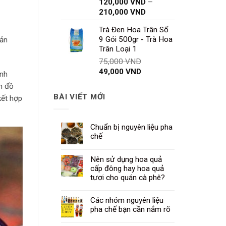
120,000
VND
–
Khoảng
210,000
VND
giá:
Trà Đen Hoa Trân Số
từ
9 Gói 500gr - Trà Hoa
sản
120,000 VND
Trân Loại 1
đến
Giá
75,000
VND
210,000 VND
Giá
gốc
49,000
VND
ánh
hiện
là:
ên đồ
tại
75,000 VND.
BÀI VIẾT MỚI
kết hợp
là:
49,000 VND.
Chuẩn bị nguyên liệu pha
chế
Nên sử dụng hoa quả
cấp đông hay hoa quả
tươi cho quán cà phê?
Các nhóm nguyên liệu
pha chế bạn cần nắm rõ