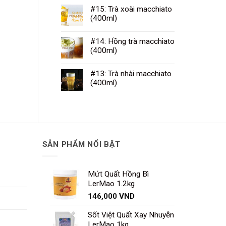
#15: Trà xoài macchiato
(400ml)
#14: Hồng trà macchiato
(400ml)
#13: Trà nhài macchiato
(400ml)
SẢN PHẨM NỔI BẬT
Mứt Quất Hồng Bì
LerMao 1.2kg
146,000
VND
Sốt Việt Quất Xay Nhuyễn
LerMao 1kg