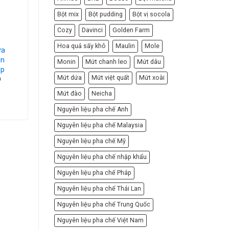
Bột mix
Bột pudding
Bột vị socola
Cozy
Davinci
Golden Farm
MONIN SYRUP
Hoa quả sấy khô
Maulin
Mole
ừa
Siro Monin Hạt Dẻ
in
Chai 700ml –
Monin
Mứt chanh leo
Mứt dâu
up
Monin Hazelnut
Mứt dứa
Mứt việt quất
Mứt xoài
Syrup
D
212,000
VND
Mứt đào
Neicha
Nguyên liệu pha chế Anh
Nguyên liệu pha chế Malaysia
Nguyên liệu pha chế Mỹ
Nguyên liệu pha chế nhập khẩu
Nguyên liệu pha chế Pháp
Nguyên liệu pha chế Thái Lan
Nguyên liệu pha chế Trung Quốc
Nguyên liệu pha chế Việt Nam