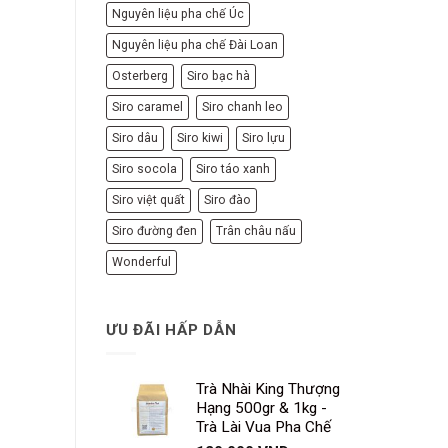
Nguyên liệu pha chế Úc
Nguyên liệu pha chế Đài Loan
Osterberg
Siro bạc hà
Siro caramel
Siro chanh leo
Siro dâu
Siro kiwi
Siro lựu
Siro socola
Siro táo xanh
Siro việt quất
Siro đào
Siro đường đen
Trân châu nấu
Wonderful
ƯU ĐÃI HẤP DẪN
Trà Nhài King Thượng
Hạng 500gr & 1kg -
Trà Lài Vua Pha Chế