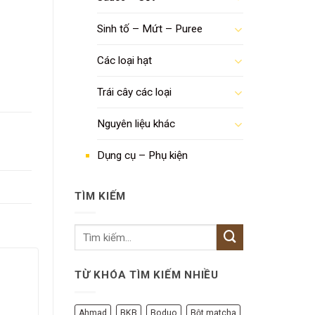
Sinh tố – Mứt – Puree
Các loại hạt
Trái cây các loại
Nguyên liệu khác
Dụng cụ – Phụ kiện
TÌM KIẾM
TỪ KHÓA TÌM KIẾM NHIỀU
Ahmad
BKB
Boduo
Bột matcha