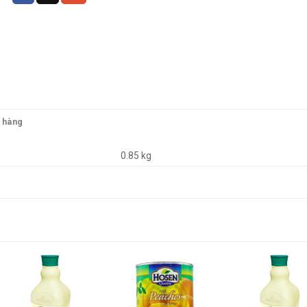
o hàng
0.85 kg