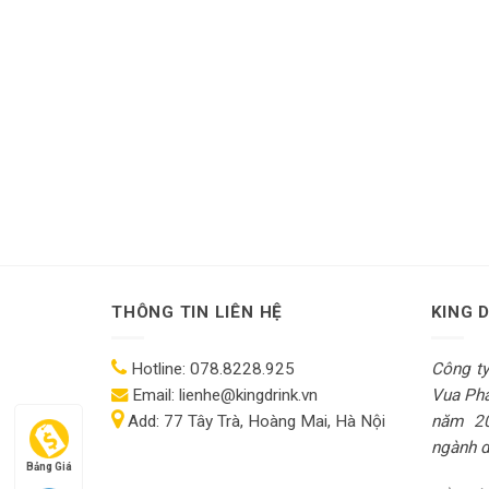
THÔNG TIN LIÊN HỆ
KING 
Hotline:
078.8228.925
Công t
Email:
lienhe@kingdrink.vn
Vua Pha
Add:
77 Tây Trà, Hoàng Mai, Hà Nội
năm 2
ngành dị
Bảng Giá