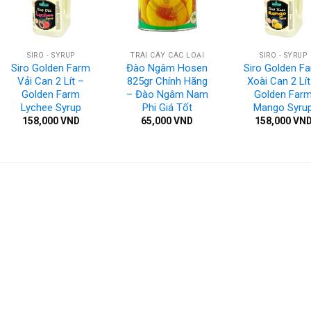
SIRO - SYRUP
TRÁI CÂY CÁC LOẠI
SIRO - SYRUP
Siro Golden Farm
Đào Ngâm Hosen
Siro Golden F
Vải Can 2 Lít –
825gr Chính Hãng
Xoài Can 2 Lít
Golden Farm
– Đào Ngâm Nam
Golden Far
Lychee Syrup
Phi Giá Tốt
Mango Syru
158,000
VND
65,000
VND
158,000
VN
VND
VND