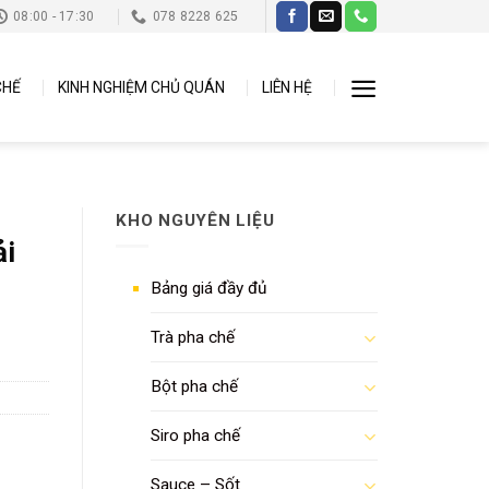
08:00 - 17:30
078 8228 625
CHẾ
KINH NGHIỆM CHỦ QUÁN
LIÊN HỆ
KHO NGUYÊN LIỆU
ải
Bảng giá đầy đủ
Trà pha chế
Bột pha chế
Siro pha chế
Sauce – Sốt