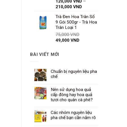
120,000
VND
–
Khoảng
210,000
VND
giá:
Trà Đen Hoa Trân Số
từ
9 Gói 500gr - Trà Hoa
120,000 VND
Trân Loại 1
đến
Giá
75,000
VND
210,000 VND
Giá
gốc
49,000
VND
hiện
là:
tại
75,000 VND.
BÀI VIẾT MỚI
là:
49,000 VND.
Chuẩn bị nguyên liệu pha
chế
Nên sử dụng hoa quả
cấp đông hay hoa quả
tươi cho quán cà phê?
Các nhóm nguyên liệu
pha chế bạn cần nắm rõ