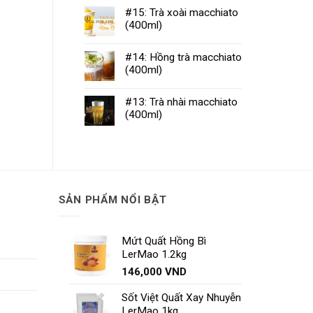
#15: Trà xoài macchiato
(400ml)
#14: Hồng trà macchiato
(400ml)
#13: Trà nhài macchiato
(400ml)
SẢN PHẨM NỔI BẬT
Mứt Quất Hồng Bì
LerMao 1.2kg
146,000
VND
Sốt Việt Quất Xay Nhuyễn
LerMao 1kg