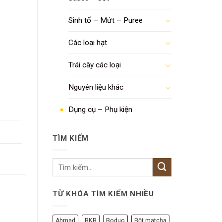
Sinh tố – Mứt – Puree
Các loại hạt
Trái cây các loại
Nguyên liệu khác
Dụng cụ – Phụ kiện
TÌM KIẾM
TỪ KHÓA TÌM KIẾM NHIỀU
Ahmad
BKB
Boduo
Bột matcha