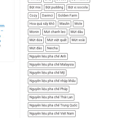
HẾT HÀNG
Bột mix
Bột pudding
Bột vị socola
Cozy
Davinci
Golden Farm
TRÁI CÂY CÁC LOẠI
Hoa quả sấy khô
Maulin
Mole
arm
Hạt Sen Ngâm
 –
Nước Đường
Monin
Mứt chanh leo
Mứt dâu
m
BaanMai 560gr –
Mứt dứa
Mứt việt quất
Mứt xoài
p
Lotus Nuts In Light
Syrup
D
Mứt đào
Neicha
75,000
VND
Nguyên liệu pha chế Anh
Nguyên liệu pha chế Malaysia
Nguyên liệu pha chế Mỹ
Nguyên liệu pha chế nhập khẩu
Nguyên liệu pha chế Pháp
Nguyên liệu pha chế Thái Lan
Nguyên liệu pha chế Trung Quốc
Nguyên liệu pha chế Việt Nam