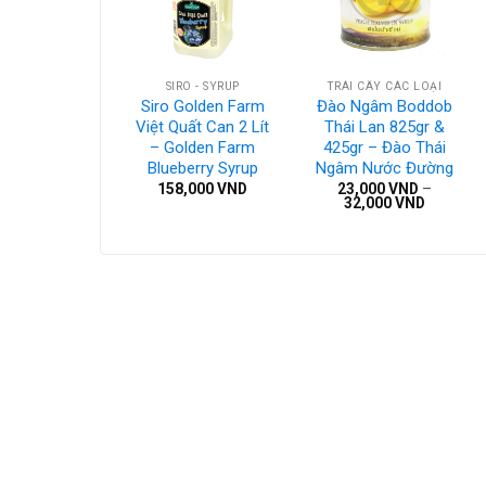
CÂY CÁC LOẠI
SIRO - SYRUP
TRÁI CÂY CÁC LOẠI
gâm Rhodes
Siro Golden Farm
Đào Ngâm Boddob
 – Đào Ngâm
Việt Quất Can 2 Lít
Thái Lan 825gr &
 Phi Nhập
– Golden Farm
425gr – Đào Thái
Khẩu
Blueberry Syrup
Ngâm Nước Đường
,000
VND
158,000
VND
23,000
VND
–
Khoảng
32,000
VND
giá:
từ
23,000 
đến
32,000 