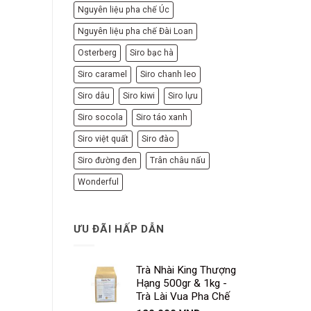
Nguyên liệu pha chế Úc
Nguyên liệu pha chế Đài Loan
Osterberg
Siro bạc hà
Siro caramel
Siro chanh leo
Siro dâu
Siro kiwi
Siro lựu
Siro socola
Siro táo xanh
Siro việt quất
Siro đào
Siro đường đen
Trân châu nấu
Wonderful
ƯU ĐÃI HẤP DẪN
Trà Nhài King Thượng
Hạng 500gr & 1kg -
Trà Lài Vua Pha Chế