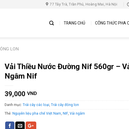
77 Tây Trà, Trần Phú, Hoàng Mai, Hà Nội
TRANG CHỦ
CÔNG THỨC PHA 
ĐÓNG LON
Vải Thiều Nước Đường Nif 560gr – V
Ngâm Nif
39,000
VND
Danh mục:
Trái cây các loại
,
Trái cây đóng lon
Thẻ:
Nguyên liệu pha chế Việt Nam
,
NIF
,
Vải ngâm